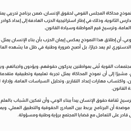
نموذج محاكاة المجلس القومي لحقوق الإنسان، ضمن برنامج تدريبي يمتد 
طلاب الجامعات والمدارس الثانوية، وذلك في إطار استراتيجية الحزب الهادفة إلى إعداد كو
العامة، وترسيخ قيم المواطنة وسيادة القانون.
أن إطلاق هذا النموذج يعكس إيمان الحزب بأن بناء الإنسان يمثل حج
ي الدستوري لم يعد خيارًا، بل أصبح ضرورة وطنية في ظل ما يشهده الع
مجتمعات القوية تُبنى بمواطنين يدركون حقوقهم، ويؤدون واجباتهم، وي
، مشيرًا إلى أن نموذج المحاكاة يمثل تجربة تعليمية وتطبيقية متقدم
اكتساب مهارات إعداد التقارير، وتحليل السياسات العامة، وإدارة ال
 القانون.
سيخ ثقافة حقوق الإنسان يبدأ ببناء الوعي، وأن تمكين الشباب بالعلم 
، موضحة أن البرنامج يربط بين المبادئ الحقوقية والتطبيق العملي، وي
 قادر على التعامل مع قضايا المجتمع برؤية وطنية ومسؤولة.