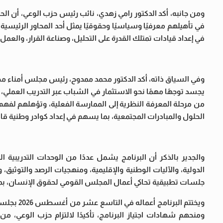
ومن جانبه، أكد الدكتور رامي زهدي، نائب رئيس حزب الوعي، أن ال
في تأهيلهم معرفيًا وسياسيًا وحقوقيًا يمثل أحد المحاور الرئيسية 
في إعداد قيادات تمتلك القدرة على التحليل، وصناعة القرار، والع
وفي السياق ذاته، أكد الدكتور محمد ممدوح، رئيس مجلس أمناء 
يجسد توجهًا مهمًا نحو الاستثمار في الشباب عبر التدريب العملي، مو
من مرحلة المعرفة النظرية إلى الممارسة الفعلية، وتؤهلهم لفه
الحلول والمبادرات المجتمعية، بما يسهم في إعداد كوادر وطنية 
والجدير بالذكر أن البرنامج يشمل عددًا من الوحدات التدريبية
الدولية، والآليات الوطنية والإقليمية، ومنهجيات الرصد والتوثيق، 
جلسات تطبيقية تحاكي أعمال المجلس القومي لحقوق الإنسان، بما ي
ويختتم ال
ومنحهم شهادات اجتياز البرنامج، تأكيدًا لالتزام حزب الوعي، م