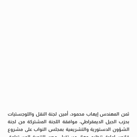
ثمن المهندس إيهاب محمود، أمين لجنة النقل واللوجستيات
بحزب الجيل الديمقراطي، موافقة اللجنة المشتركة من لجنة
الشؤون الدستورية والتشريعية بمجلس النواب على مشروع
قانون إعادة تنظيم جهاز مستقبل مصر للتنمية المستدامة،