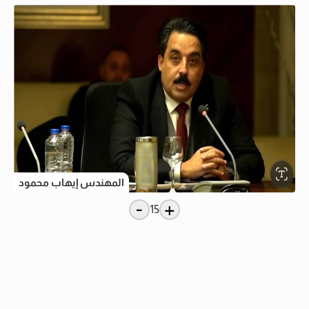
المهندس إيهاب محمود
-
+
15