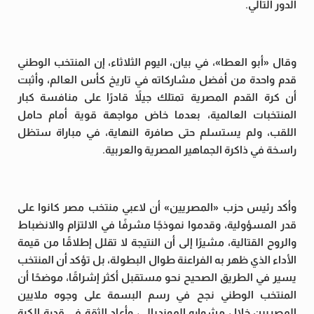
الدور التالي.
وقال «أبو العطا»، في بيان، اليوم الثلاثاء، إن المنتخب الوطني
قدم واحدة من أفضل مشاركاته في تاريخ كأس العالم، وأثبت
أن كرة القدم المصرية تمتلك جيلاً قادرًا على منافسة كبار
المنتخبات العالمية، بعدما خاض مواجهة قوية أمام حامل
اللقب، ولم يستسلم حتى صافرة النهاية، في مباراة ستظل
راسخة في ذاكرة الجماهير المصرية والعربية.
وأكد رئيس حزب «المصريين» أن لاعبي منتخب مصر كانوا على
قدر المسؤولية، وقدموا نموذجًا مشرفًا في الالتزام والانضباط
والروح القتالية، مشيرًا إلى أن النتيجة لا تقلل إطلاقًا من قيمة
الأداء الذي ظهر به الفراعنة طوال البطولة، بل تؤكد أن المنتخب
يسير في الطريق الصحيح نحو مستقبل أكثر إشراقًا، موضحًا أن
المنتخب الوطني نجح في رسم البسمة على وجوه ملايين
المصريين خلال مشواره المونديالي، وأعاد الثقة في قدرة الكرة