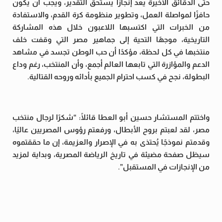
حتى الدقائق الأخيرة يعد إنجازًا يستحق التقدير، ويجب أن يكون
حافزًا لمواصلة العمل، وتطوير منظومة كرة القدم، والاستفادة
من الخبرات التي اكتسبها اللاعبون خلال هذه المشاركة
التاريخية، موجهًا التحية إلى جماهير مصر التي وقفت خلف
منتخبها في كل لحظة، مؤكدًا أن حب الوطن تجسد في مشاهد
الدعم والمؤازرة التي تابعها العالم أجمع، وأن المنتخب، رغم وداع
البطولة، نجح في كسب احترام الجميع بأدائه وروحه القتالية.
واختتم المستشار حسين أبو العطا قائلًا: “شكرًا لرجال منتخب
مصر، لقد لعبتم بروح الأبطال، ورفعتم رؤوس المصريين عاليًا،
وقدمتم نموذجًا يُحتذى به في الإصرار والعزيمة، إن ما حققتموه
سيظل صفحة مضيئة في تاريخ الرياضة المصرية، وبداية لمزيد
من الإنجازات في المستقبل”.