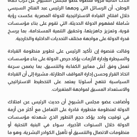
اكدت النائبه مروه قنصوة عضو مجلس الشيوخ عن حزب حماه
الوطن، أن الرسائل التي وجهها الرئيس عبد الفتاح السيسي
خلال افتتاح القيادة الاستراتيجية للدولة المصرية عكست رؤية
شاملة لمفهوم الدولة الحديثة، التي تقوم على بناء مؤسسات
قوية، وتعزيز جاهزيتها، وتحقيق التنمية المستدامة، بما يرسخ
قدرة الدولة على مواجهة مختلف التحديات الداخلية والخارجية.
وقالت قنصوة إن تأكيد الرئيس على تطوير منظومة القيادة
والسيطرة وإدارة الأزمات يؤكد حرص الدولة على بناء مؤسسات
تعمل وفق أعلى معايير الكفاءة والتنسيق، بما يضمن سرعة
اتخاذ القرار وحسن إدارة المواقف الطارئة، مشيرة إلى أن القيادة
السياسية تنتهج أسلوبًا يعتمد على التخطيط الاستراتيجي
والاستعداد المسبق لمواجهة المتغيرات.
وأضافت عضو مجلس الشيوخ أن حديث الرئيس عن امتلاك
الدولة لمنظومة متطورة قادرة على التعامل مع أكثر من أزمة
في توقيت واحد يؤكد حجم التطور الذي شهدته مؤسسات
الدولة خلال السنوات الأخيرة، سواء في البنية التحتية أو
منظومات الاتصال والتنسيق أو تأهيل الكوادر البشرية، وهو ما