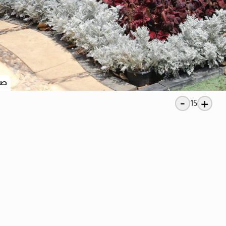
صو
-
+
15