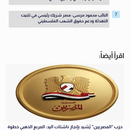
النائب محمود مرسى: مصر شريك رئيسي في تثبيت
التهدئة ودعم حقوق الشعب الفلسطيني
اقرأ أيضاً:
حزب “المصريين” يُشيد بإنجاز ناشئات اليد: المربع الذهبي خطوة