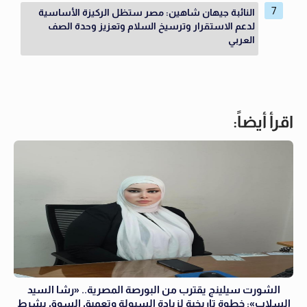
النائبة جيهان شاهين: مصر ستظل الركيزة الأساسية
لدعم الاستقرار وترسيخ السلام وتعزيز وحدة الصف
العربي
اقرأ أيضاً:
الشورت سيلينج يقترب من البورصة المصرية.. «رشا السيد
السلاب»: خطوة تاريخية لزيادة السيولة وتعميق السوق بشرط