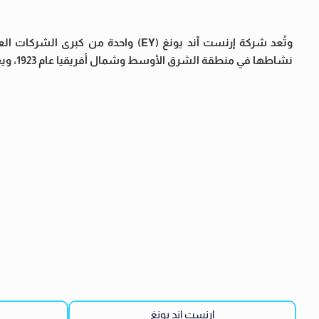
وتُعد شركة إرنست آند يونغ (EY) واحد
نشاطها في منطقة الشرق الأوسط وشمال أفريقيا عام 1923، ويعمل بها حاليًا أكثر من 8,500 موظف في 27 مكتبًا موزعة على 14 دولة.
إرنست اند يونغ