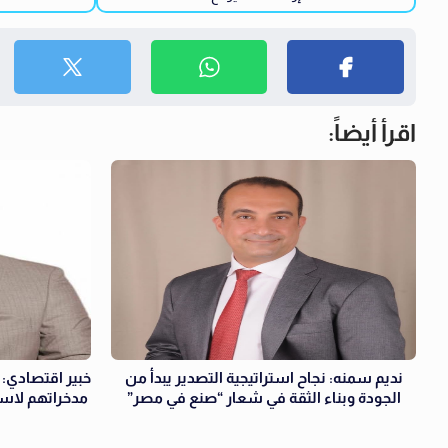
اقرأ أيضاً:
نديم سمنه: نجاح استراتيجية التصدير يبدأ من
خبير اقتصادي:
الجودة وبناء الثقة في شعار “صنع في مصر”
مدخراتهم لاست