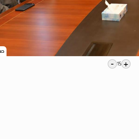
صو
-
+
15