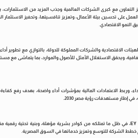
 التعاون مع كبرى الشركات العالمية وجذب المزيد من الاستثمارات، ب
العمل على تحسين بيئة الأعمال، وتعزيز تنافسيتها، وتحفيز الاستثمار الم
يق النمو الاقتصادي.
 الهيئات الاقتصادية والشركات المملوكة للدولة، بالتوازي مع تطوير أداء
شفافية، ويحقق الاستغلال الأمثل للأصول والموارد، بما يتماشى مع مس
داء، وربط الاعتمادات المالية بمؤشرات أداء واضحة، بهدف رفع كفاءة ا
 في إطار مستهدفات رؤية مصر 2030.
من جانبه، أكد عمر عودة أن مصر تمثل سوقًا استراتيجية لشركة EY، في ظل ما تمتلكه من كوادر بشرية مؤهلة، وبنية تح
دعم خطط الشركة للتوسع وتعزيز خدماتها في السوق المصرية.