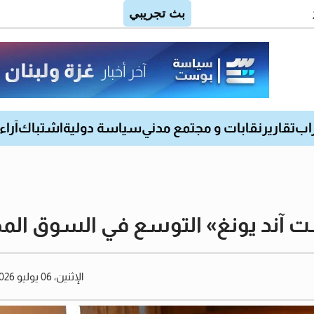
اب
تقارير
نقابات و مجتمع مدني
سياسة دولية
اشتباك
آراء
ست آند يونغ» التوسع في السوق الم
الإثنين، 06 يوليو 2026 04:39 مساءً