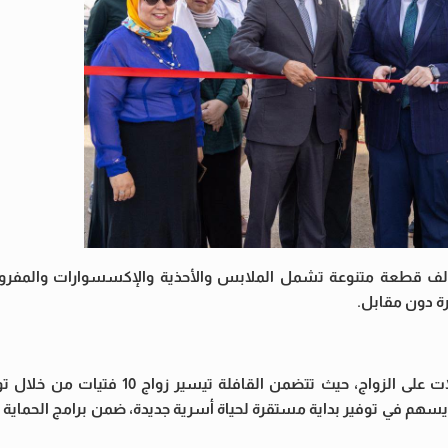
ضح أن القافلة تضم معرض “دكان الفرحة”، الذي يوفر 100 ألف قطعة متنوعة تشمل الملابس والأحذية والإكسسوار
وأضاف أن الصندوق يواصل دعمه للفتيات الأولى بالرعاية المقبلات على الزواج، حيث
يسهم في توفير بداية مستقرة لحياة أسرية جديدة، ضمن برامج الحماية ال