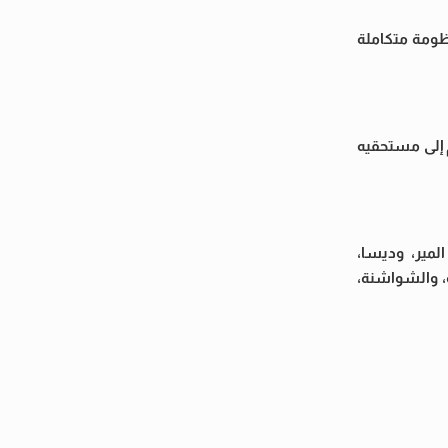
افة، ضمن منظومة متكاملة
 لضمان وصول الدعم إلى مستحقيه
لمير، وديسا،
ة، والشواشنة،