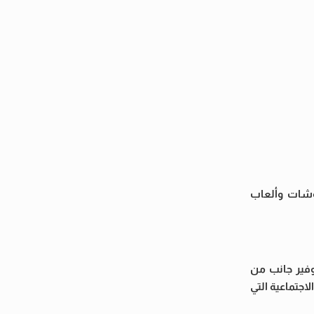
ات والمفروشات وألعاب
 تتضمن القافلة تيسير زواج 10 فتيات من خلال توفير جانب من
اجتماعية التي