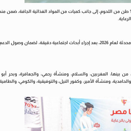
وأوضح المدير التنفيذي للصندوق أن القافلة تتضمن أيضًا توزيع 1.5 طن من اللحوم، إلى جانب كميات من المواد الغذائية الج
رعاية.
وأكد أن الصندوق اعتمد في تنفيذ أعمال التوزيع على قواعد بيانات محدثة لعام 2026، بعد إجراء أبحاث اجتماعية دقيقة،
ن بينها: المغربين، والسلام، ومنشأة رحمي، والجعافرة، وبحر أبو ا
لحامدية، ومنشأة الأمير، وكفور النيل، والتوفيقية، والكومي، والطامي