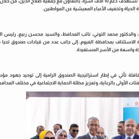
أطلق صندوق تحيا مصر قافلة للحماية الاجتماعية بمحافظة الفيوم، تستهدف دعم 10 آلاف أسرة، بالتعاون مع جمعية صلاح
الحياة وتخفيف الأعباء المعيشية عن المواطنين.
 والدكتور محمد التوني، نائب المحافظ، والسيد محسن ربيع، رئيس الات
 الاستئناف بمحافظة الفيوم، إلى جانب عدد من قيادات صندوق تحيا 
ة واسعة من الأسر المستفيدة.
القافلة تأتي في إطار استراتيجية الصندوق الرامية إلى توحيد جهود م
ئات الأولى بالرعاية، وتعزيز مظلة الحماية الاجتماعية في مختلف المحاف