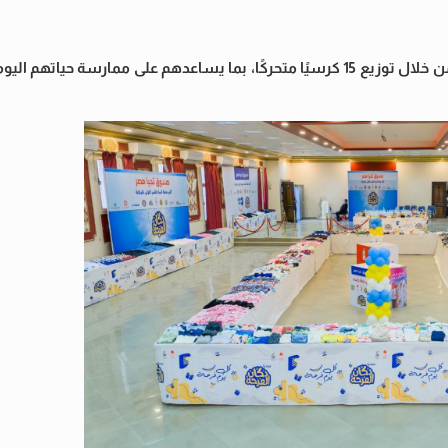
وأشار إلى أن القافلة تولي اهتمامًا خاصًا بالأشخاص ذوي الهمم، من خلال توزيع 15 كرسيًا متحركًا، بما يساعدهم على مما