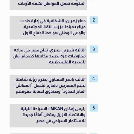
الحكومة تحمل المواطن تكلفة الأزمات
دعاء زهران: الشفافية في إدارة حادث
ميناء دمياط عززت الثقة المجتمعية..
والوعي الوطني هو خط الدفاع الأول
النائبة شيرين صبري: نجاح مصر في قيادة
مفاوضات غزة يجسد مكانتها كصمام أمان
للقضية الفلسطينية
النائب ياسر الحفناوي يطرح رؤية شاملة
لدعم المصريين بالخارج تشمل "المعاش
العابر للحدود" وصندوق لحماية حقوقهم
رئيس إمكان IMKAN: السياحة النيلية
والاقتصاد الأزرق يفتحان آفاقًا جديدة
للاستثمار السياحي في مصر