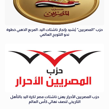
حزب “المصريين” يُشيد بإنجاز ناشئات اليد: المربع الذهبي خطوة
نحو التتويج العالمي
حزب المصريين الأحرار يهنئ ناشئات مصر لكرة اليد بالتأهل
التاريخي لنصف نهائي كأس العالم