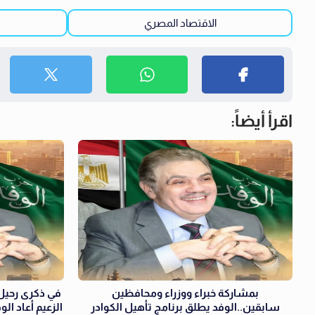
الاقتصاد المصري
اقرأ أيضاً:
بمشاركة خبراء ووزراء ومحافظين
في ذكرى رحيل 
سابقين..الوفد يطلق برنامج تأهيل الكوادر
الزعيم أعاد الو