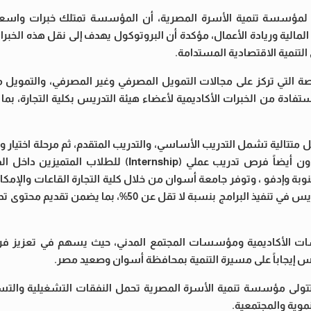
ي لمؤسسة تنمية الأسرة المصرية، أن المؤسسة تمتلك خبرات واسع
 المالية وريادة الأعمال، مؤكدة أن البروتوكول يهدف إلى نقل هذه الخبر
لتنمية الاقتصادية المستدامة.
صة التي تركز على مجالات التمويل المصرفي وغير المصرفي، والتمويل م
استفادة من الخبرات الأكاديمية لأعضاء هيئة التدريس بكلية التجارة، بما
حل متتالية تشمل التدريب الأساسي، والتدريب المتقدم، ثم مرحلة اختيار و
المتميزة للعمل في قطاع التمويل والشمول المالي ويتيح التعاون أيضاً فرص تدريب عملي (rnship
ة وإدفو ، وتوفر جامعة أسوان من خلال كلية التجارة القاعات والإمكان
اللازمة لتنفيذ البرامج التدريبية، إلى جانب مشاركة أعضاء هيئة التدريس في تنفيذ البرامج بنسبة لا ت
ؤسسات الأكاديمية ومؤسسات المجتمع المدني، حيث يسهم في تعزيز 
س إيجاباً على مسيرة التنمية بمحافظة أسوان وصعيد مصر.
ما تتولى مؤسسة تنمية الأسرة المصرية تحمل النفقات التشغيلية والتس
نموية والمجتمعية.