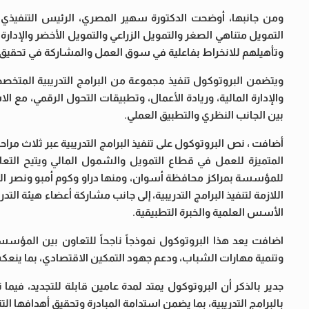
ومن جانبها، أوضحت الدكتورة سهير المصري، الرئيس التنفيذ
التمويل متناهي الصغر والتمويل الزراعي والتمويل الأخضر والإدارة
وتأهيلهم للانخراط بفاعلية في سوق العمل والمشاركة في تحقيق ا
ويتضمن البروتوكول تنفيذ مجموعة من البرامج التدريبية المتخص
والإدارة المالية، وريادة الأعمال، وتطبيقات التحول الرقمي، مع ال
بين الجانب النظري والتطبيق العملي.
أضافت ، نص البروتوكول على تنفيذ البرامج التدريبية عبر ثلاث مرا
للمؤسسة بمراكز محافظة أسوان، ومنها دراو وكوم أمبو ونصر النوب
الأسس العلمية والخبرة التطبيقية.
اضافت يعد هذا البروتوكول نموذجاً ناجحاً للتعاون بين الم
وتنمية مهارات الشباب، ودعم جهود التمكين الاقتصادي، بما ينعك
جدير بالذكر أن البروتوكول يمتد لمدة عامين قابلة للتجديد، في
بالبرامج التدريبية، بما يضمن استدامة المبادرة وتحقيق أهدافها الت