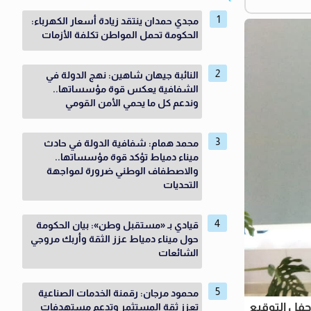
مجدي حمدان ينتقد زيادة أسعار الكهرباء:
الحكومة تحمل المواطن تكلفة الأزمات
النائبة جيهان شاهين: نهج الدولة في
الشفافية يعكس قوة مؤسساتها..
وندعم كل ما يحمي الأمن القومي
محمد همام: شفافية الدولة في حادث
ميناء دمياط تؤكد قوة مؤسساتها..
والاصطفاف الوطني ضرورة لمواجهة
التحديات
قيادي بـ «مستقبل وطن»: بيان الحكومة
حول ميناء دمياط عزز الثقة وأربك مروجي
الشائعات
محمود مرجان: رقمنة الخدمات الصناعية
فل التوقيع
تعزز ثقة المستثمر وتدعم مستهدفات