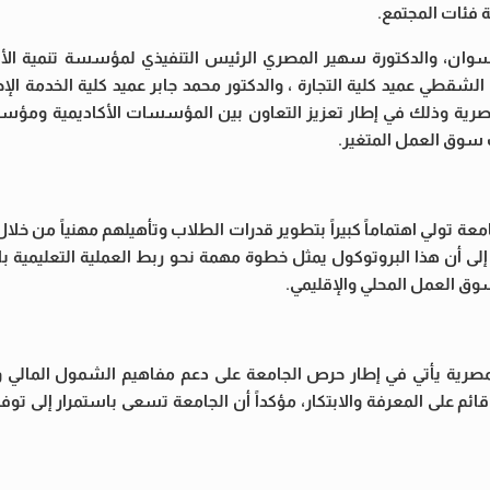
 فئات المجتمع.
وان، والدكتورة سهير المصري الرئيس التنفيذي لمؤسسة تنمية الأ
قطي عميد كلية التجارة ، والدكتور محمد جابر عميد كلية الخدمة الإج
لمصرية وذلك في إطار تعزيز التعاون بين المؤسسات الأكاديمية ومؤ
ت سوق العمل المتغير.
ة تولي اهتماماً كبيراً بتطوير قدرات الطلاب وتأهيلهم مهنياً من خل
ى أن هذا البروتوكول يمثل خطوة مهمة نحو ربط العملية التعليمية بال
ق العمل المحلي والإقليمي.
رية يأتي في إطار حرص الجامعة على دعم مفاهيم الشمول المالي ور
ئم على المعرفة والابتكار، مؤكداً أن الجامعة تسعى باستمرار إلى توفير