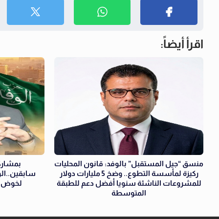
اقرأ أيضاً:
منسق “جيل المستقبل” بالوفد: قانون المحليات
بمشارك
ركيزة لمأسسة التطوع.. وضخ 5 مليارات دولار
سابقين..الو
للمشروعات الناشئة سنويا أفضل دعم للطبقة
لخوض ان
المتوسطة