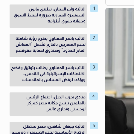
النائبة ولاء الصبان: تطبيق قانون
السمسرة العقارية ضرورة لضبط السوق
وحماية حقوق أطرافه
النائب ياسر الحفناوي يطرح رؤية شاملة
لدعم المصريين بالخارج تشمل "المعاش
العابر للحدود" وصندوق لحماية حقوقهم
النائب ياسر الحفناوي يطالب بتوثيق وفضح
الانتهاكات الإسرائيلية في القدس..
ويؤكد: نرفض المساس بالمقدسات
قيادي بحزب الجيل: اجتماع الرئيس
بالعلمين يرسخ مكانة مصر كمركز
لوجستي وتجاري عالمي
النائبة جيهان شاهين: مصر ستظل
الركيزة الأساسية لدعم الاستقرار وترسيخ