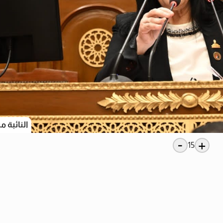
النائبة م
-
+
15