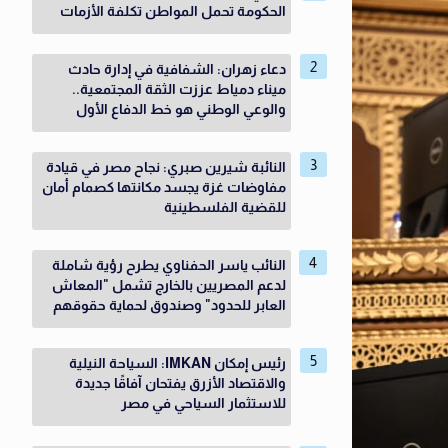
الحكومة تحمل المواطن تكلفة الأزمات
دعاء زهران: الشفافية في إدارة حادث
ميناء دمياط عززت الثقة المجتمعية..
والوعي الوطني هو خط الدفاع الأول
النائبة شيرين صبري: نجاح مصر في قيادة
مفاوضات غزة يجسد مكانتها كصمام أمان
للقضية الفلسطينية
النائب ياسر الحفناوي يطرح رؤية شاملة
لدعم المصريين بالخارج تشمل "المعاش
العابر للحدود" وصندوق لحماية حقوقهم
رئيس إمكان IMKAN: السياحة النيلية
والاقتصاد الأزرق يفتحان آفاقًا جديدة
للاستثمار السياحي في مصر