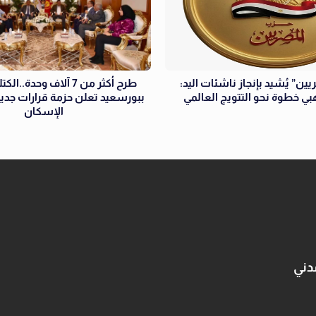
ين” يُشيد بإنجاز ناشئات اليد:
طرح أكثر من 7 آلاف وحدة..
هبي خطوة نحو التتويج العالمي
ببورسعيد تعلن حزمة قرارات جدي
الإسكان
دني