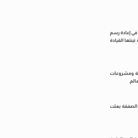
 في إعادة رسم
بنتها القيادة
كية ومشروعات
الم.
 الصفقة بعثت