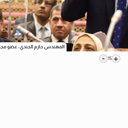
المهندس حازم الجندي، عضو م
-
+
15