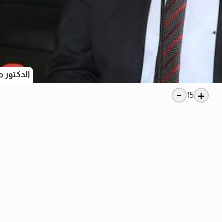
الدكتور م
-
+
15