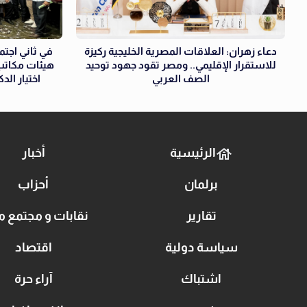
دعاء زهران: العلاقات المصرية الخليجية ركيزة
في ثاني اجتما
للاستقرار الإقليمي.. ومصر تقود جهود توحيد
هيئات مكاتب 
الصف العربي
اختيار الد
الرئيسية
أخبار
برلمان
أحزاب
تقارير
نقابات و مجتمع م
سياسة دولية
اقتصاد
اشتباك
آراء حرة