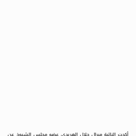
أكدت النائبة ميرال جلال الهريدي، عضو مجلس الشيوخ عن