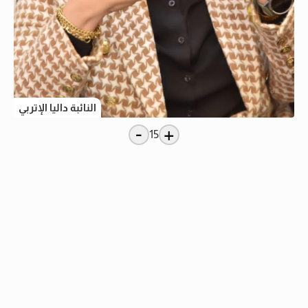
النائبة داليا الإتربي
-
+
15