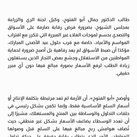
طالب الدكتور جمال أبو الفتوح، وكيل لجنة الري والزراعة
بمجلس الشيوخ، بضرورة فرض رقابة صارمة على الأسواق
والتصدي بحسم لموجات الغلاء غير المبررة التي تتكرر مع اقتراب
المواسم والأعياد، خاصة مع قرب حلول عيد الأضحى المبارك،
مؤكدًا أن ضبط الأسواق لم يعد رفاهية بل أصبح ضرورة لحماية
المواطنين من الاستغلال وجشع بعض التجار الذين يستغلون
زيادة الطلب لرفع الأسعار بصورة مبالغ فيها دون أي مبرر
حقيقي.
وأوضح «أبو الفتوح»، أن الأزمة لم تعد مرتبطة بتكلفة الإنتاج أو
أسعار السلع الأساسية فقط، وإنما تكمن بشكل رئيسي في
حلقات التداول والوساطة بين المنتج والمستهلك، مشيرًا إلى
أن تعدد الوسطاء يضاعف الأسعار بشكل غير منطقي، حيث
تُضاف هوامش ربح مبالغ فيها على السلع قبل وصولها
للمواطن، الأمر الذي يتطلب رقابة دقيقة على حركة تداول