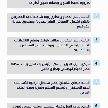
ضرورة لضبط السوق وحماية حقوق أطرافه
النائب ياسر الحفناوي يطرح رؤية شاملة لدعم المصريين
بالخارج تشمل "المعاش العابر للحدود" وصندوق لحماية
حقوقهم
النائب ياسر الحفناوي يطالب بتوثيق وفضح الانتهاكات
الإسرائيلية في القدس.. ويؤكد: نرفض المساس
بالمقدسات
قيادي بحزب الجيل: اجتماع الرئيس بالعلمين يرسخ مكانة
مصر كمركز لوجستي وتجاري عالمي
النائبة جيهان شاهين: مصر ستظل الركيزة الأساسية
لدعم الاستقرار وترسيخ السلام وتعزيز وحدة الصف
العربي
قيادي بحزب الجيل: قمة السيسي وملك البحرين نموذج