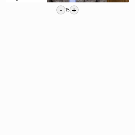
-
+
15