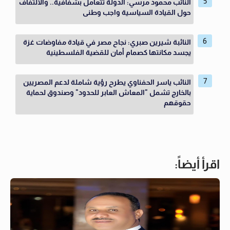
النائب محمود مرسي: الدولة تتعامل بشفافية.. والالتفاف
حول القيادة السياسية واجب وطنى
النائبة شيرين صبري: نجاح مصر في قيادة مفاوضات غزة
يجسد مكانتها كصمام أمان للقضية الفلسطينية
النائب ياسر الحفناوي يطرح رؤية شاملة لدعم المصريين
بالخارج تشمل "المعاش العابر للحدود" وصندوق لحماية
حقوقهم
اقرأ أيضاً: