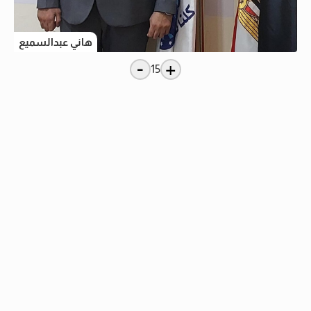
هاني عبدالسميع
-
+
15