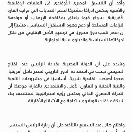
وأكد أن التنسيق المصري الأوغندي في الملفات الإقليمية
والأمنية يعكس إدراكًا مشتركًا لحجم التحديات التي تواجه القارة
الأفريقية، سواء فيما يتعلق بمكافحة الإرهاب أو مواجهة
النزاعات المسلحة أو دعم جهود الاستقرار السياسي، مشيرًا إلى
أن مصر تلعب دورًا محوريًا في ترسيخ الأمن الإقليمي من خلال
تحركاتها السياسية والدبلوماسية المتوازنة.
وشدد على أن الدولة المصرية بقيادة الرئيس عبد الفتاح
السيسي نجحت في استعادة الدور التاريخي لمصر داخل أفريقيا،
بعدما أصبحت القاهرة شريكًا أساسيًا في مشروعات التنمية
والبنية التحتية والتعاون الأمني والاقتصادي بالقارة، موضحًا أن
التحرك المصري الحالي يعكس رؤية استراتيجية تستهدف بناء
شبكة علاقات قوية ومستدامة مع الأشقاء الأفارقة.
واختتم هاني عبد السميع بالتأكيد على أن زيارة الرئيس السيسي