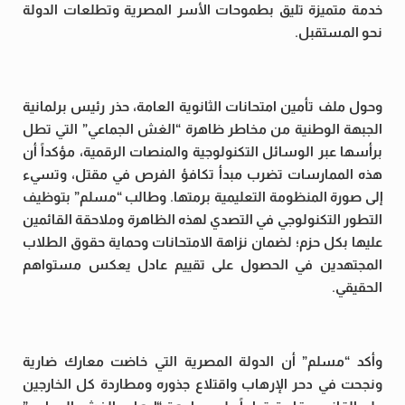
خدمة متميزة تليق بطموحات الأسر المصرية وتطلعات الدولة
نحو المستقبل.
وحول ملف تأمين امتحانات الثانوية العامة، حذر رئيس برلمانية
الجبهة الوطنية من مخاطر ظاهرة “الغش الجماعي” التي تطل
برأسها عبر الوسائل التكنولوجية والمنصات الرقمية، مؤكداً أن
هذه الممارسات تضرب مبدأ تكافؤ الفرص في مقتل، وتسيء
إلى صورة المنظومة التعليمية برمتها. وطالب “مسلم” بتوظيف
التطور التكنولوجي في التصدي لهذه الظاهرة وملاحقة القائمين
عليها بكل حزم؛ لضمان نزاهة الامتحانات وحماية حقوق الطلاب
المجتهدين في الحصول على تقييم عادل يعكس مستواهم
الحقيقي.
وأكد “مسلم” أن الدولة المصرية التي خاضت معارك ضارية
ونجحت في دحر الإرهاب واقتلاع جذوره ومطاردة كل الخارجين