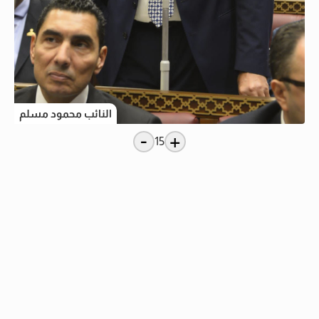
النائب محمود مسلم
-
+
15