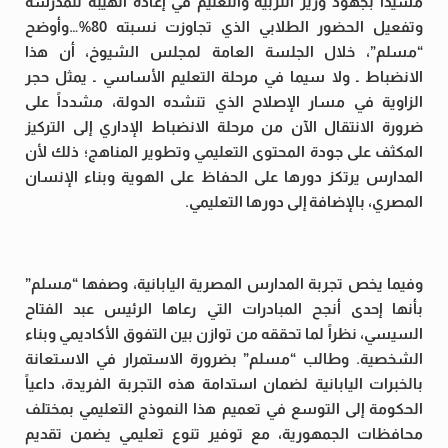
مشيداً بجهود وزير التربية والتعليم في إعادة الهيبة للمدرسة
وتفعيل الحضور الطلابي الذي تجاوزت نسبته 80%…وأوضح
“مسلم”، خلال الجلسة العامة لمجلس الشيوخ، أن هذا
الانضباط ـ ولا سيما في مرحلة التعليم الأساسي ـ يمثل حجر
الزاوية في مسار الإصلاح الذي تنشده الدولة، مشدداً على
ضرورة الانتقال الآن من مرحلة الانضباط الإداري إلى التركيز
المكثف على جودة المحتوى التعليمي وتطوير المناهج؛ ذلك لأن
المدارس يرتكز دورها على الحفاظ على الهوية وبناء الإنسان
المصري، بالإضافة إلى دورها التعليمي.
وفيما يخص تجربة المدارس المصرية اليابانية، وصفها “مسلم”
بأنها إحدى أنجح المبادرات التي رعاها الرئيس عبد الفتاح
السيسي، نظراً لما تحققه من توازن بين التفوق الأكاديمي وبناء
الشخصية. وطالب “مسلم” بضرورة الاستمرار في الاستعانة
بالخبرات اليابانية لضمان استدامة هذه التجربة الفريدة، داعياً
الحكومة إلى التوسع في تعميم هذا النموذج التعليمي بمختلف
محافظات الجمهورية، مع توفير تنوع تعليمي يضمن تقديم