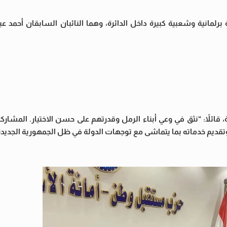
رلمانية وشعبية كبيرة داخل الدائرة، وهما النائبان السابقان أحمد عب
قائلاً: “نثق في وعي أبناء الرمل وقدرتهم على حسن الاختيار. المشاركة
ديم خدماته بما يتماشى مع توجهات الدولة في ظل الجمهورية الجديدة