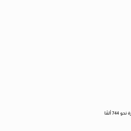
وأشار الأمين العام المساعد إلى أن جولة الإعادة تشهد منافسة بين 16 مرشحًا على ثلاثة مقاعد فردية، ويبلغ عدد الناخبين المقيدين بالدائرة نحو 744 ألفًا