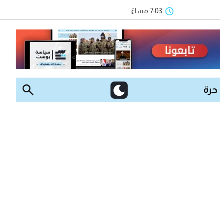
7:03 مساءً
 حرة