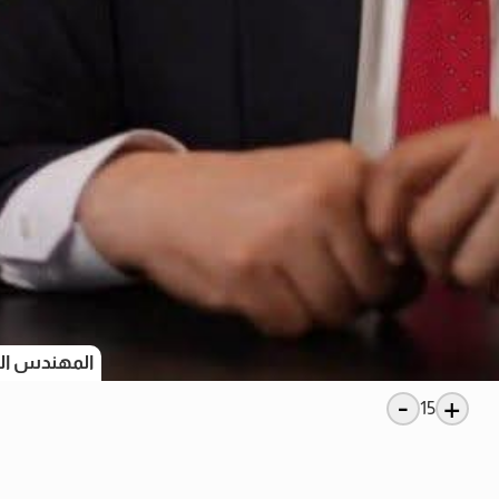
المهندس الب
-
+
15