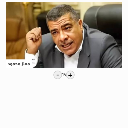
معتز محمود
-
+
15