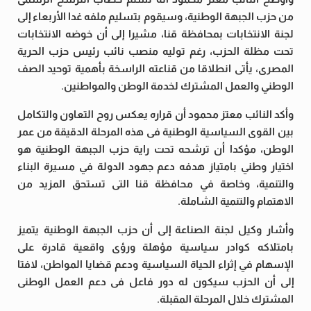
من حزب الجبهة الوطنية، وسيقوم بتسليم ملفه غدا الأربعاء إلى
لجنة الانتخابات بمحافظة قنا، مشيرا إلى أن خوضه الانتخابات
تحت مظلة الحزب، رغم توليه منصب نائب رئيس حزب الحرية
المصرى، يأتى انطلاقا من قناعته الراسخة بأهمية توحيد الصف
الوطني والعمل المشترك لخدمة الوطن والمواطنين.
وأكد النائب معتز محمود أن قراره يعكس روح التعاون والتكامل
بين القوى السياسية الوطنية فى هذه المرحلة الدقيقة من عمر
الوطن، مؤكدا أن ترشحه تحت راية حزب الجبهة الوطنية هو
اختيار وطني بامتياز هدفه دعم جهود الدولة في مسيرة البناء
والتنمية، وخاصة في محافظة قنا التى تستحق المزيد من
الاهتمام والتنمية الشاملة.
وأشار وكيل لجنة الصناعة إلى أن حزب الجبهة الوطنية يتميز
بامتلاكه كوادر سياسية مؤهلة ورؤى واقعية قادرة على
الإسهام في إثراء الحياة السياسية ودعم قضايا المواطن، لافتا
إلى أن الحزب سيكون له دور فاعل فى دعم العمل الوطنى
المشترك خلال المرحلة المقبلة.