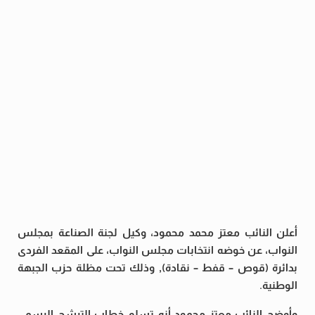
أعلن النائب معتز محمد محمود، وكيل لجنة الصناعة بمجلس
النواب، عن خوضه انتخابات مجلس النواب، على المقعد الفردى
بدائرة (قوص – قفط – نقادة), وذلك تحت مظلة حزب الجبهة
الوطنية.
وأوضح النائب معتز محمود أنه تسلم خطاب الترشح الرسمى