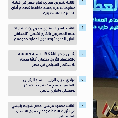
النائبة شيرين صبري: نجاح مصر في قيادة
مفاوضات غزة يجسد مكانتها كصمام أمان
للقضية الفلسطينية
النائب ياسر الحفناوي يطرح رؤية شاملة
لدعم المصريين بالخارج تشمل "المعاش
العابر للحدود" وصندوق لحماية حقوقهم
رئيس إمكان IMKAN: السياحة النيلية
والاقتصاد الأزرق يفتحان آفاقًا جديدة
للاستثمار السياحي في مصر
قيادي بحزب الجيل: اجتماع الرئيس
بالعلمين يرسخ مكانة مصر كمركز
لوجستي وتجاري عالمي
النائب محمود مرسى: مصر شريك رئيسي
في تثبيت التهدئة ودعم حقوق الشعب
الفلسطيني