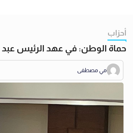
أحزاب
حماة الوطن: في عهد الرئيس عبد ا
مي مصطفى