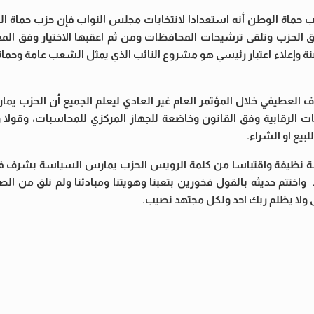
حزب حماة الوطن أنه استعدادا لانتخابات مجلس النواب فإن حزب حماة 
الحزب وتلقى ترشيحات المحافظات ومن ثم اعقبها الاختيار وفق المع
صنة وإعلاء اعتبار رئيسي هو مشروع النائب الذي يمثل الشعب عامة وحم
ف العطيفي خلال المؤتمر العام غير العادي ليعلم الجميع أن الحزب يم
الرقابية وفق القانون وخاضعة للجهاز المركزي للمحاسبات، وقولا وا
بيع او الشراء.
سة نظيفة واقتباسا من كلمة الرويس الحزب يمارس السياسة بشرف ف
ود واختتم حديثه بالقول فخورين بتعبنا وهويتنا ومبادئنا ولم نلق من 
لا يظلم ربك احد ولكل مجتهد نصيب.