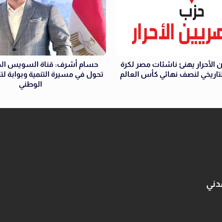
 الأحرار يهنئ ناشئات مصر لكرة
حسام أشرف: قناة السويس الج
التاريخي لنصف نهائي كأس العالم
تحول في مسيرة التنمية وبوابة لتع
الوطني
دني