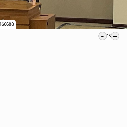
160590
-
+
15