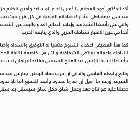
أكد الدكتور أحمد العطيفي الأمين العام المساعد وأمين تنظيم 
سياسي ديمقراطي يشارك قياداته الفرعية في كل قرار حيث سبق 
والتي على رأسها الشفافية وإعلاء الصالح العام والبعد عن الشخ
آخذا في عين الاعتبار نشاطه الحزبي والذي يتابعه الحزب.
كما هنأ العطيفي اعضاء الشيوخ متمنيا له التوفيق والسداد وأضا
نشاطه واعماله بمنتهى الشفافية والتي هي خاضعة لكافة الجهات 
يرأسها السيد الرئيس عبد الفتاح السيسي مقاعد البرلمان ليست لل
وتابع وليعلم القاسي والداني ان حزب حماة الوطن يمارس سيا
الشرف، ورغم ما قيل إن قدرنا محدود وأثبتنا للجميع اننا بلا حد
حصلنا عليه هو نتاج جهد وعمل شاق فكل ساق سيسقى بما سقى و