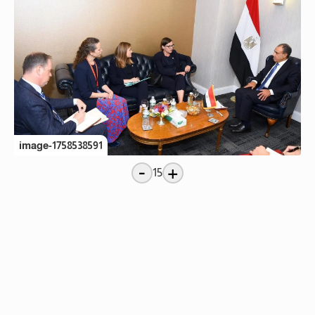
image-1758538591
-
+
15