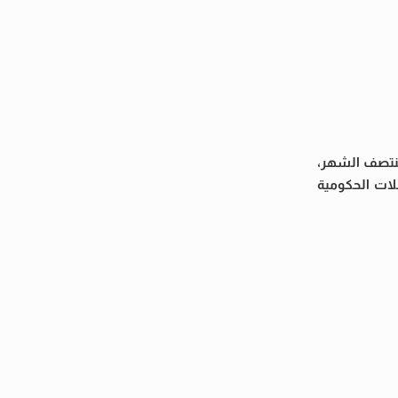
عي لبدء صرف الدعم النقدي “تكافل وكرامة” للأسر الأولى بالرعاية لشهر سبتمبر 2025 في منتصف الشهر،
لات الحكومية