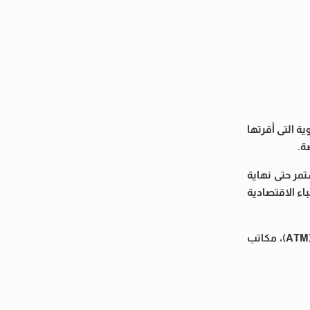
 ظل تطبيق الزيادة السنوية التى أقرتها
ة.
تمر حتى نهاية
لأعباء الاقتصادية
وتوفر الهيئة مجموعة من الوسائل لتسهيل صرف المعاشات ومنع التكدس، من خلال قنوات متعددة تشمل: ماكينات الصراف الآلى (ATM)، مكاتب