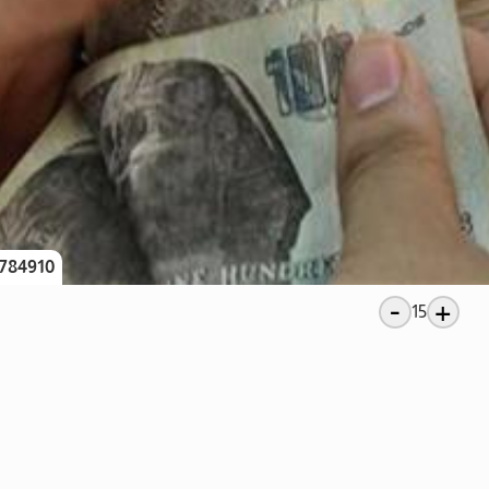
784910
-
+
15