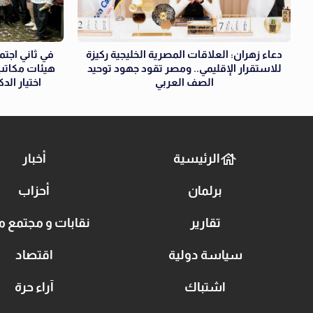
دعاء زهران: العلاقات المصرية الخليجية ركيزة
في ثاني اجتما
للاستقرار الإقليمي.. ومصر تقود جهود توحيد
هيئات مكاتب 
الصف العربي
اختيار الد
الرئيسية
أخبار
برلمان
أحزاب
تقارير
نقابات و مجتمع م
سياسة دولية
اقتصاد
اشتباك
آراء حرة