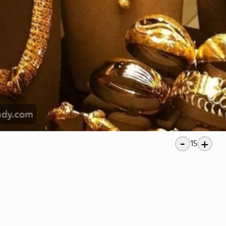
-
+
15