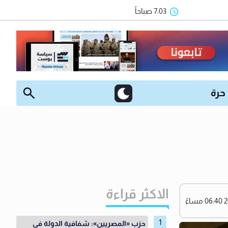
7:03 صباحاً
 حرة
الاكثر قراءة
حزب «المصريين»: شفافية الدولة في