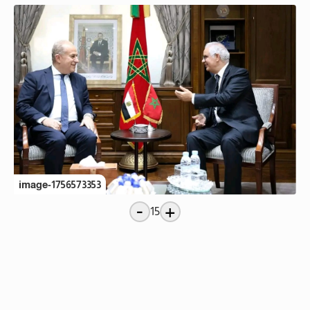
image-1756573353
-
+
15