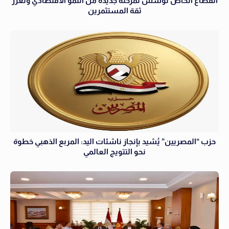
القطاع الخاص تؤسس لمرحلة جديدة من النمو الاقتصادي وتعزز
ثقة المستثمرين
حزب “المصريين” يُشيد بإنجاز ناشئات اليد: المربع الذهبي خطوة
نحو التتويج العالمي