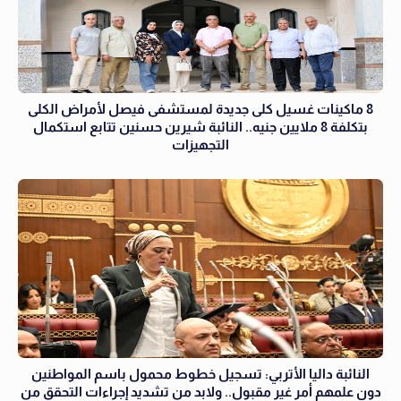
8 ماكينات غسيل كلى جديدة لمستشفى فيصل لأمراض الكلى
بتكلفة 8 ملايين جنيه.. النائبة شيرين حسنين تتابع استكمال
التجهيزات
النائبة داليا الأتربي: تسجيل خطوط محمول باسم المواطنين
دون علمهم أمر غير مقبول.. ولابد من تشديد إجراءات التحقق من