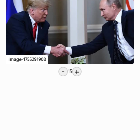
image-1755291908
-
+
15