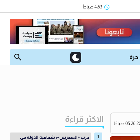
4:53 صباحاً
 حرة
الاكثر قراءة
حزب «المصريين»: شفافية الدولة في