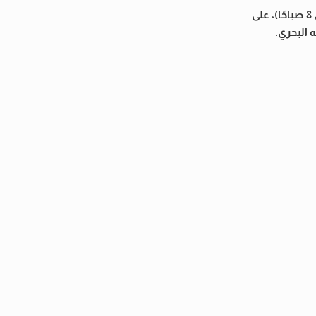
وحذرت خرائط الطقس اليوم من تكون شبورة مائية صباحًا على شمال البلاد حتى القاهرة الكبرى لمدة 4 ساعات (من الساعة 4 فجرًا حتى 8 صباحًا)، على
 البحري.