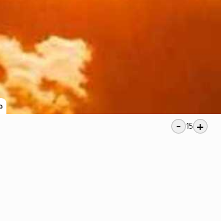
د
-
+
15