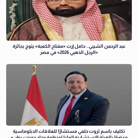
عبد الرحمن الشيبي.. حامل إرث «مفتاح الكعبة» يتوج بجائزة
«الرجل الذهبي 2026» في مصر
تكليف باسم ثروت حلمي مستشارًا للعلاقات الدبلوماسية
وعضوًا بالهيئة الاستشارية العليا لمنظمة «جاد جمينت يوإن»