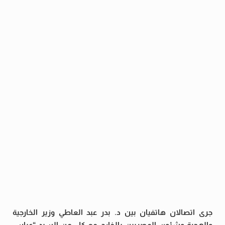
جرى اتصالان هاتفيان بين د. بدر عبد العاطي وزير الخارجية
والهجرة وشئون المصريين بالخارج مع كل من السيد “عباس