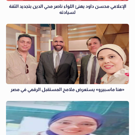
الإعلامي محسن داود يهنئ اللواء ناصر محي الدين بتجديد الثقة
لسيادته
«هنا ماسبيرو» يستعرض ملامح المستقبل الرقمي في مصر