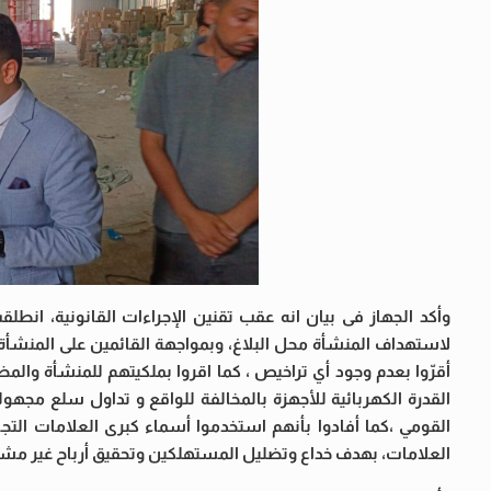
وأكد الجهاز فى بيان انه عقب تقنين الإجراءات القانونية، انط
لاستهداف المنشأة محل البلاغ، وبمواجهة القائمين على المنشأة ب
أقرّوا بعدم وجود أي تراخيص ، كما اقروا بملكيتهم للمنشأة والمض
القدرة الكهربائية للأجهزة بالمخالفة للواقع و تداول سلع مجهو
القومي ،كما أفادوا بأنهم استخدموا أسماء كبرى العلامات التج
العلامات، بهدف خداع وتضليل المستهلكين وتحقيق أرباح غير مش