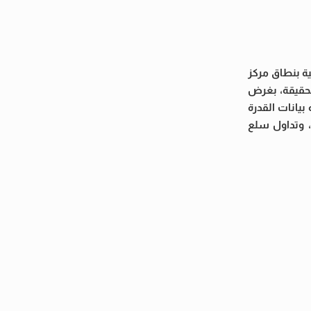
ية بنطاق مركز
هيرة بالمخالفة للحقيقة، بغرض
ُعاد تدويره، فضلا عن ضبط 5000 ملصق مدون عليه بيانات القدرة
، وتداول سلع