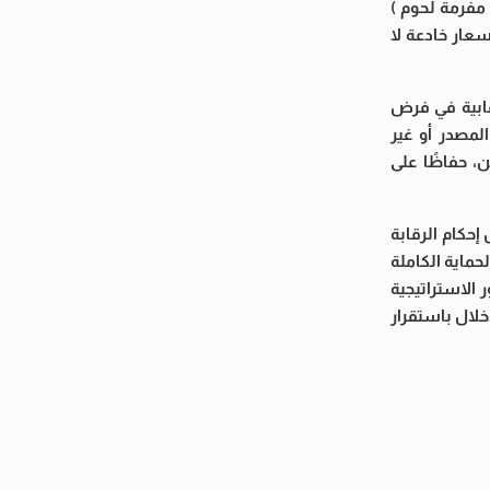
 شعر / مفرمة لحوم )
ل (9000 وات ) بالمخالفة للواقع وبأسعار خادعة لا
قابية في فرض
لمصدر أو غير
، حفاظًا على
إحكام الرقابة
حماية الكاملة
الاستراتيجية
خلال باستقرار