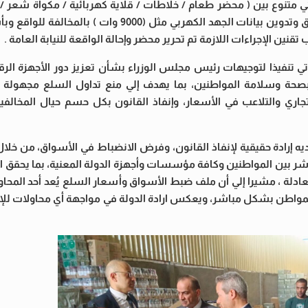
ة الرقابية اليوم، عن ضبط 3000 جهاز كهربائي متنوع بين ( محضر طعام / خلاطات / قلاية كهربائية / مكواة
مُدون عليهم أسماء كبري العلامات التجارية المتداولة في الأسواق وتدوين بيانات الجهد الكهربي مث
ين الإجراءات اللازمة تم تحرير محضر وإحالة الواقعة للنيابة العامة .
ي تنفيذا لتوجيهات رئيس مجلس الوزراء بشأن تعزيز دور الأجهزة الر
بصحة وسلامة المواطنين، بما يهدف إلي منع تداول السلع مجهولة ا
ري والتلاعب في الأسعار، وإنفاذ القانون بكل حسم حيال المخالفين
ه إرادة حقيقية لإنفاذ القانون، وفرض الانضباط في الأسواق، من خلال 
باشر بين المواطنين وكافة مؤسسات وأجهزة الدولة المعنية، بما يحقق ال
ة ، مشيرا إلي أن ملف ضبط الأسواق وأسعار السلع يُعد أحد المحاور 
دي للمواطن بشكل مباشر، ويعكس ارادة الدولة في مواجهة أي محاولات للإ