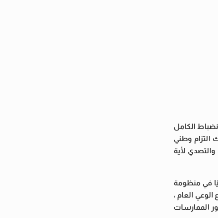
انضباط الكامل
 التزام وطني
والتصدي لأية
يًا في منظومة
 الوعي العام ،
ور الممارسات