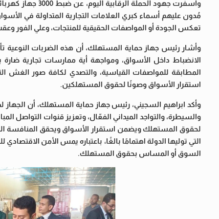
وأسفرت جهود الحمل
تعكس الجودة أو المواصفات الحقيقية للمنتجات، وعلي الفور وعقب تقن
وأشار رئيس جهاز حماية المستهلك، أن هذه الضربات النوعية تأت
الانضباط داخل الأسواق، ومواجهة أية ممارسات تجارية ضارة 
المطابقة للمواصفات القياسية، والتصدي لكافة صور الغش التجا
استقرار الأسواق وصونًا لحقوق المستهلكين.
وأكد ابراهيم السجيني، رئيس جهاز حماية المستهلك، أن الجهاز لدي
والسيطرة، والتواجد الميداني الفعّال، وتعزيز قنوات التواصل الم
لحقوق المستهلك ويضمن استقرار الأسواق ويحقق المنافسة العادل
التي توليها الدولة اهتمامًا بالغًا، باعتباره يمس الأمن الاقتصا
السوق أو المساس بحقوق المستهلك.