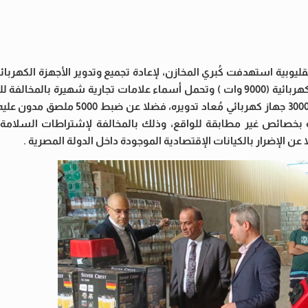
وبية استهدفت كُبري المخازن، لإعادة تجميع وتدوير الأجهزة الكهربائ
ومدينة الخانكة بمحافظة القليوبية، ومدون عليها بيانات القدرة الكهربائية (9000 وات ) وتحمل أسماء علامات تجارية ش
تضليل المستهلك وخداعه بخصائص غير مطابقة للواقع ، وضبط 3000 جهاز كهربائي م
ه بخصائص غير مطابقة للواقع، وذلك بالمخالفة لإشتراطات السلامة
 الإضرار بالكيانات الإقتصادية الموجودة داخل الدولة المصرية .