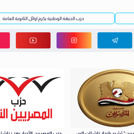
حزب الجبهة الوطنية يكرم اوائل الثانوية العامة
ين” يُشيد بإنجاز ناشئات اليد:
حزب المصريين الأحرار يهنئ ناشئ