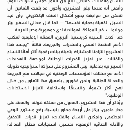
النساء والفتيات. حفيدتي تبلغ من العمر خمس سنوات اليوم،
وأتمنى أنه عندما تبلغ العشرين، وأكون قد بلغت الثمانين، أن
تتمكن من مواجهة جميع أشكال العنف الإلكتروني، وأن تجد
السبل الكفيلة بحماية نفسها” — كما قال معالي السفير بيتر
موليما، سفير المملكة الهولندية لدى جمهورية مصر العربية.
كما أكدت السيدة كريستينا ألبرتين، الممثلة الإقليمية لمكتب
الأمم المتحدة المعني بالمخدرات والجريمة، قائلةً: “يجسد هذا
المشروع التزامنا المشترك بتهيئة بيئات رقمية أكثر أمانًا للنساء
والفتيات، عبر تعزيز القدرات الوطنية لمواجهة التهديدات
السيبرانية بفاعلية. يبني المشروع على شراكة استراتيجية طويلة
الأمد مع مختلف المؤسسات الوطنية في مجالات منع الجريمة
والعدالة الجنائية، ونحن فخورون بتعميق هذا التعاون من خلال
نهج أكثر شمولاً وتنسيقًا واستدامة لتعزيز الاستجابات
الوطنية.”
ويُذكر أن هذا المشروع، الممول من مملكة هولندا والممتد على
مدار عامين، يركز على أربعة محاور رئيسية: رفع مستوى الوعي
المجتمعي وتمكين النساء والفتيات؛ تعزيز قدرات التحقيق
والأدلة الجنائية الرقمية؛ تحسين استجابات قطاع العدالة؛