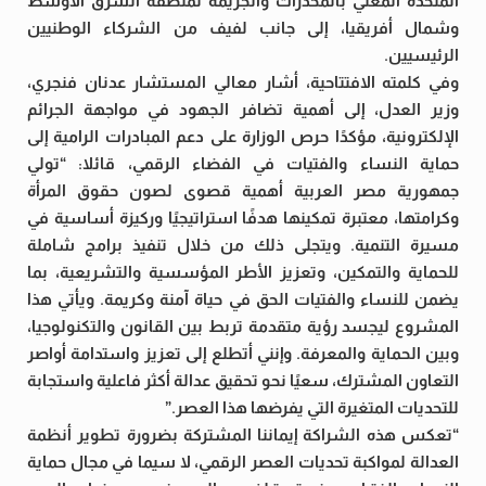
المتحدة المعني بالمخدرات والجريمة لمنطقة الشرق الأوسط
وشمال أفريقيا، إلى جانب لفيف من الشركاء الوطنيين
الرئيسيين.
وفي كلمته الافتتاحية، أشار معالي المستشار عدنان فنجري،
وزير العدل، إلى أهمية تضافر الجهود في مواجهة الجرائم
الإلكترونية، مؤكدًا حرص الوزارة على دعم المبادرات الرامية إلى
حماية النساء والفتيات في الفضاء الرقمي، قائلا: “تولي
جمهورية مصر العربية أهمية قصوى لصون حقوق المرأة
وكرامتها، معتبرة تمكينها هدفًا استراتيجيًا وركيزة أساسية في
مسيرة التنمية. ويتجلى ذلك من خلال تنفيذ برامج شاملة
للحماية والتمكين، وتعزيز الأطر المؤسسية والتشريعية، بما
يضمن للنساء والفتيات الحق في حياة آمنة وكريمة. ويأتي هذا
المشروع ليجسد رؤية متقدمة تربط بين القانون والتكنولوجيا،
وبين الحماية والمعرفة. وإنني أتطلع إلى تعزيز واستدامة أواصر
التعاون المشترك، سعيًا نحو تحقيق عدالة أكثر فاعلية واستجابة
للتحديات المتغيرة التي يفرضها هذا العصر.”
“تعكس هذه الشراكة إيماننا المشتركة بضرورة تطوير أنظمة
العدالة لمواكبة تحديات العصر الرقمي، لا سيما في مجال حماية