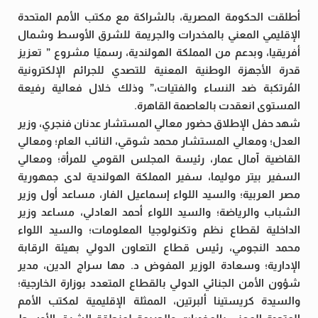
أطلقت الحكومة المصرية، بالشراكة مع مكتب الأمم المتحدة
الإقليمي المعني بالمخدرات والجريمة للشرق الأوسط وشمال
أفريقيا، وبدعم من المملكة الهولندية، رسميًا مشروع ” تعزيز
قدرة الأجهزة الوطنية المعنية للتصدي للجرائم الإلكترونية
المُرتكبة ضد النساء والفتيات،” وذلك خلال فعالية رفيعة
المستوى انعقدت بالعاصمة القاهرة.
شهد حفل الإطلاق حضور معالي المستشار عدنان فنجري، وزير
العدل؛ ومعالي المستشار محمد شوقي، النائب العام؛ ومعالي
القاضية آمال عمار، رئيسة المجلس القومي للمرأة؛ ومعالي
السفير بيتر موليما، سفير المملكة الهولندية لدى جمهورية
مصر العربية؛ والسيد اللواء إسماعيل الفار، مساعد أول وزير
الشباب والرياضة؛ والسيد اللواء أحمد العادلي، مساعد وزير
الداخلية لقطاع نظم وتكنولوجيا المعلومات؛ والسيد اللواء
محمد النجومي، رئيس قطاع التعاون الدولي بهيئة الرقابة
الإدارية؛ وسعادة الوزير المفوض د. مها سراج الدين، مدير
شؤون الأمن الجنائي الدولي بالقطاع المتعدد بوزارة الخارجية؛
والسيدة كريستينا ألبرتين، الممثلة الإقليمية لمكتب الأمم