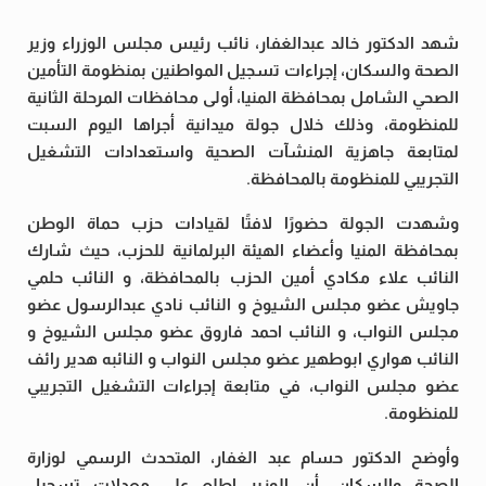
شهد الدكتور خالد عبدالغفار، نائب رئيس مجلس الوزراء وزير
الصحة والسكان، إجراءات تسجيل المواطنين بمنظومة التأمين
الصحي الشامل بمحافظة المنيا، أولى محافظات المرحلة الثانية
للمنظومة، وذلك خلال جولة ميدانية أجراها اليوم السبت
لمتابعة جاهزية المنشآت الصحية واستعدادات التشغيل
التجريبي للمنظومة بالمحافظة.
وشهدت الجولة حضورًا لافتًا لقيادات حزب حماة الوطن
بمحافظة المنيا وأعضاء الهيئة البرلمانية للحزب، حيث شارك
النائب علاء مكادي أمين الحزب بالمحافظة، و النائب حلمي
جاويش عضو مجلس الشيوخ و النائب نادي عبدالرسول عضو
مجلس النواب، و النائب احمد فاروق عضو مجلس الشيوخ و
النائب هواري ابوطهير عضو مجلس النواب و النائبه هدير رائف
عضو مجلس النواب، في متابعة إجراءات التشغيل التجريبي
للمنظومة.
وأوضح الدكتور حسام عبد الغفار، المتحدث الرسمي لوزارة
الصحة والسكان، أن الوزير اطلع على معدلات تسجيل