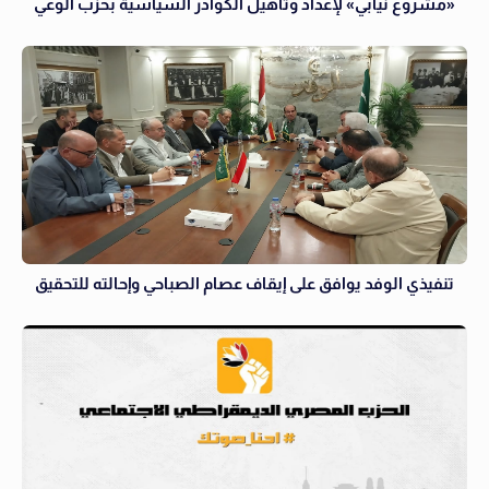
«مشروع نيابي» لإعداد وتأهيل الكوادر السياسية بحزب الوعي
تنفيذي الوفد يوافق على إيقاف عصام الصباحي وإحالته للتحقيق