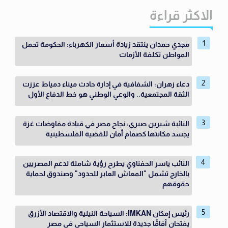
الاكثر قراءة
مجدي حمدان ينتقد زيادة أسعار الكهرباء: الحكومة تحمل
المواطن تكلفة الأزمات
دعاء زهران: الشفافية في إدارة حادث ميناء دمياط عززت
الثقة المجتمعية.. والوعي الوطني هو خط الدفاع الأول
النائبة شيرين صبري: نجاح مصر في قيادة مفاوضات غزة
يجسد مكانتها كصمام أمان للقضية الفلسطينية
النائب ياسر الحفناوي يطرح رؤية شاملة لدعم المصريين
بالخارج تشمل "المعاش العابر للحدود" وصندوق لحماية
حقوقهم
رئيس إمكان IMKAN: السياحة النيلية والاقتصاد الأزرق
يفتحان آفاقًا جديدة للاستثمار السياحي في مصر