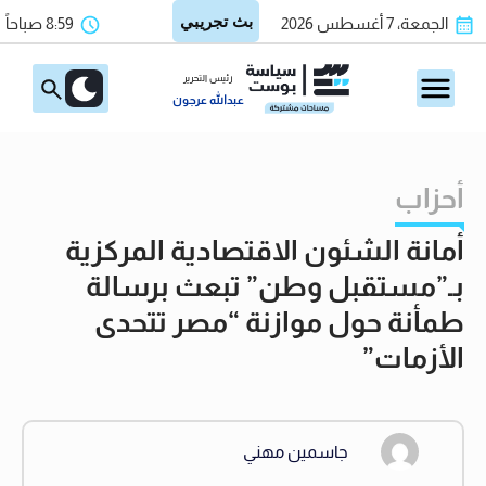
الجمعة، 7 أغسطس 2026
8:59 صباحاً
رئيس التحرير
عبدالله عرجون
أحزاب
أمانة الشئون الاقتصادية المركزية
بـ”مستقبل وطن” تبعث برسالة
طمأنة حول موازنة “مصر تتحدى
الأزمات”
جاسمين مهني