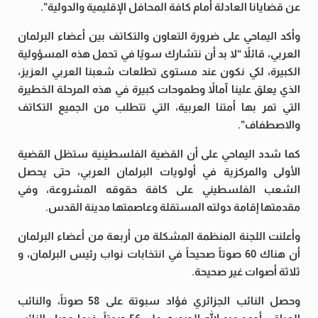
عن قضايانا العادلة أمام كافة المحافل الإقليمية والدولية”.
وأكد اليماحي على ضرورة التعاون والتكاتف بين أعضاء البرلمان
العربي، قائلاً “لا بد أن نتشارك سويًا في تحمل هذه المسؤولية
الكبيرة، لكي نكون عند مستوى تطلعات شعبنا العربي العزيز،
الذي يعلق علينا آمالاً وطموحات كبيرة في هذه المرحلة الخطيرة
التي تمر بها أمتنا العربية، التي تتطلب من الجميع التكاتف
والاصطفاف”.
كما شدد اليماحي على أن القضية الفلسطينية ستظل القضية
الأولى والمركزية في أولويات البرلمان العربي، حتى يحصل
الشعب الفلسطيني على كافة حقوقه المشروعة، وفي
مقدمتها إقامة دولته المستقلة وعاصمتها مدينة القدس.
وأعلنت اللجنة المنظمة المشكلة من أربعة من أعضاء البرلمان
أن هناك 60 صوتاً صحيحاً في انتخابات نواب رئيس البرلمان، و
ثلاثة أصوات غير صحيحة.
وحصل النائب الجزائري فؤاد سبوتة على 58 صوتاً، والنائب