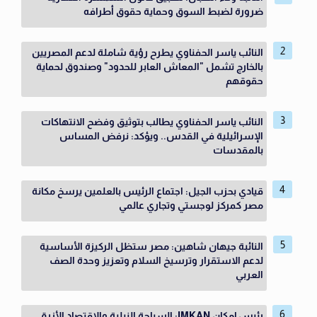
ضرورة لضبط السوق وحماية حقوق أطرافه
النائب ياسر الحفناوي يطرح رؤية شاملة لدعم المصريين
بالخارج تشمل "المعاش العابر للحدود" وصندوق لحماية
حقوقهم
النائب ياسر الحفناوي يطالب بتوثيق وفضح الانتهاكات
الإسرائيلية في القدس.. ويؤكد: نرفض المساس
بالمقدسات
قيادي بحزب الجيل: اجتماع الرئيس بالعلمين يرسخ مكانة
مصر كمركز لوجستي وتجاري عالمي
النائبة جيهان شاهين: مصر ستظل الركيزة الأساسية
لدعم الاستقرار وترسيخ السلام وتعزيز وحدة الصف
العربي
رئيس إمكان IMKAN: السياحة النيلية والاقتصاد الأزرق