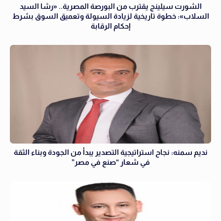
الشورت سيلينج يقترب من البورصة المصرية.. «رشا السيد
السلاب»: خطوة تاريخية لزيادة السيولة وتعميق السوق بشرط
إحكام الرقابة
نديم سمنه: نجاح استراتيجية التصدير يبدأ من الجودة وبناء الثقة
في شعار “صنع في مصر”