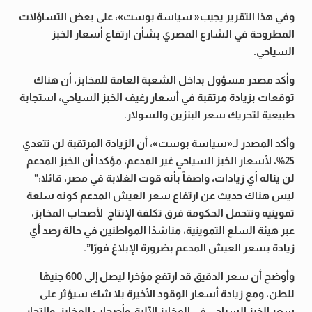
وفي هذا التقرير يجيب« سياسة بوست»، على بعض التساؤلات
المطروحة في الشارع المصري بشأن ارتفاع أسعار الخبز
السياحي.
وأكد مصدر مسؤول بداخل الشعبة العامة للمخابز، أن هناك
توقعات بزيادة مرتقبة في أسعار رغيف الخبز السياحي، استجابة
طبيعية لتحريك سعر البنزين والسولار.
وأكد المصدر لـ«سياسة بوست»، أن الزيادة المرتقبة لن تتعدي
25%، لأسعار الخبز السياحي غير المدعم، مؤكدا أن الخبز المدعم
لن يناله أي زيادات، واصفاً بأنه قوت الغلابة في مصر، قائلا:”
ليس هناك حديث عن ارتفاع سعر العيش المدعم كونه سلعة
تموينيه وتتحمل الحكومة فرق تكلفة الإنتاج لأصحاب المخابز،
عبر هيئة السلع التموينية، مناشدًا المواطنين في حالة رصد أي
زيادة بسعر العيش المدعم بضرورة الإبلاغ فورًا”.
وأوضح أن سعر الدقيق قد ارتفع مؤخرا ليصل إلى 600 جنيهًا
للطن، ومع زيادة أسعار الوقود الأخيرة بلا شك سيؤثر على
سعر الخبز السياحي في المخابز الآلية وأصحاب المخابز، والتجار