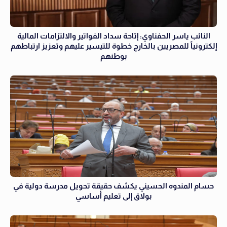
النائب ياسر الحفناوي: إتاحة سداد الفواتير والالتزامات المالية
إلكترونياً للمصريين بالخارج خطوة للتيسير عليهم وتعزيز ارتباطهم
بوطنهم
حسام المندوه الحسيني يكشف حقيقة تحويل مدرسة دولية في
بولاق إلى تعليم أساسي