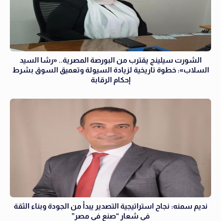
الشورت سيلينج يقترب من البورصة المصرية.. «رشا السيد
السلاب»: خطوة تاريخية لزيادة السيولة وتعميق السوق بشرط
إحكام الرقابة
نديم سمنه: نجاح استراتيجية التصدير يبدأ من الجودة وبناء الثقة
في شعار “صنع في مصر”