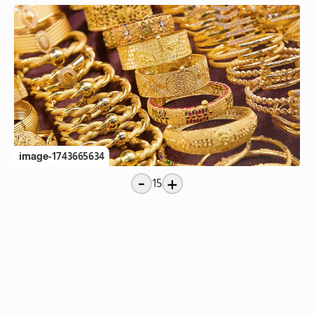
image-1743665634
-
+
15