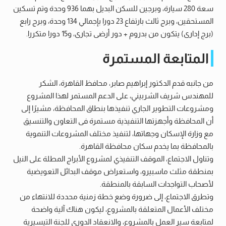
سعة 280 سيارة، وبرجين للسكن البديل بهما 936 وحدة وتم تسكين
المستحقين، وبرج ثالث بارتفاع 23 دورا بإجمالي 134 وحدة، وبرج رابع
(برج إدارى) يتكون من بدروم + دور أرضى تجارى، و15 دورا متكررا.
المتابعة المستمرة
من جانبه قدم الدكتور إبراهيم صابر، محافظ القاهرة، الشكر
للمهندس شريف الشربيني، على الدعم المستمر لهذا المشروع
ومشروعات التطوير الجاري تنفيذها بنطاق المحافظة، مشيرًا إلى
أن المحافظة وأجهزتها التنفيذية مستمرة فى التعاون والتنسيق
مع وزارة الإسكان وجهاتها، لتنفيذ مختلف المشروعات التنموية
بالمحافظة بما يخدم سكان محافظة القاهرة.
وتناول الاجتماع، الموقف التنفيذي لمشروع الأبراج المطلة على النيل
بمنطقة مثلث ماسبيرو، واستعراض موقف البدائل التعويضية
لأصحاب التواجدات السابقة بالمنطقة.
وتطرق الاجتماع، إلى ضرورة وضع خطة زمنية محددة للانتهاء من
مختلف الأعمال المتعلقة بالمشروع، ليكون هناك آلية واضحة
لمتابعة سير العمل بالمشروع، والانعقاد الدوري للجنة التيسيرية