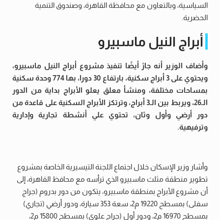
السياسية، وبالتعاون مع محافظة القاهرة، وصندوق التنمية
الحضرية.
أبراج النيل ماسبيرو
وأضاف الوزير أنه جارً أيضًا تنفيذ مشروع أبراج النيل ماسبيرو،
ويحتوي على 3 أبراج سكنية، بارتفاع 30 دورا، بها 774 وحدة سكنية
بمساحات مختلفة، ومنشأ معلق يعلو الأبراج بداية من الدور
الـ26، ويربط بين الـ3 أبراج، وترتكز الأبراج السكنية على قاعدة من
دور أرضي وأول وثان، تحتوي علي أنشطة تجارية وإدارية
وترفيهية.
وأشار وزير الإسكان خلال اجتماع اللجنة التيسيرية الخاصة بمشروع
تطوير منطقة مثلث ماسبيرو الذي ترأسه مع محافظ القاهرة، إلى
أن مشروع الأبراج بمنطقة ماسبيرو، يتكون من دور بدروم (جراج
سفلى) بمسطح 19220 م2، سعة 353 سيارة، ودور أرضي (تجاري)
بمسطح 16970 م2، ودور أول (جراج علوى) بمسطح 15800 م2،