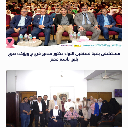
مستشفى بهية تستقبل اللواء دكتور سمير فرج ج ويؤكد: صرح
يليق باسم مصر