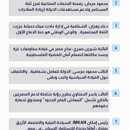
محمود مرجان: رقمنة الخدمات الصناعية تعزز ثقة
المستثمر وتدعم مستهدفات الدولة لزيادة الصادرات
دعاء زهران: الشفافية في إدارة حادث ميناء دمياط عززت
الثقة المجتمعية.. والوعي الوطني هو خط الدفاع الأول
النائبة شيرين صبري: نجاح مصر في قيادة مفاوضات غزة
يجسد مكانتها كصمام أمان للقضية الفلسطينية
النائب محمود مرسي: الدولة تتعامل بشفافية.. والالتفاف
حول القيادة السياسية واجب وطنى
النائب ياسر الحفناوي يطرح رؤية شاملة لدعم المصريين
بالخارج تشمل "المعاش العابر للحدود" وصندوق لحماية
حقوقهم
رئيس إمكان IMKAN: السياحة النيلية والاقتصاد الأزرق
يفتحان آفاقًا جديدة للاستثمار السياحي في مصر