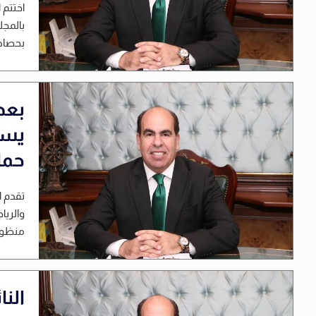
اختتم 
بالمجل
بحصاد 
بعد
يسأ
حما
تقدم ا
والريا
منظومة
النا