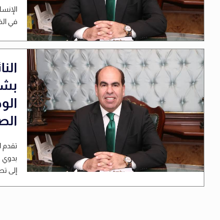
الإنسا
في الخط
الن
بشأ
الو
الص
تقدم ا
بدوي ر
إلى تط