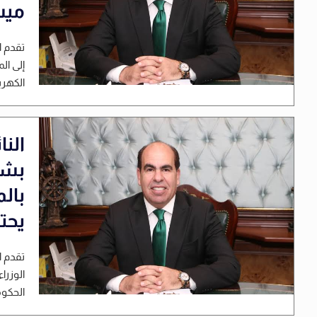
ميس
تقدم ا
إلى ال
الكهرب
الن
بشأ
بال
يحت
تقدم 
الوزرا
الحكوم