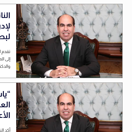
النا
لإد
لبط
تقدم ا
إلى ال
والدكت
“ياس
العا
الأ
أكد ال