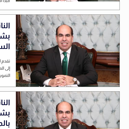
مبدأ ال
الن
بشأ
الس
تقدم ا
إلى ال
التموين
الن
بشأ
بال