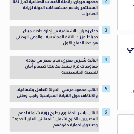
محمود مرجان: رقمنة الخدمات الصناعية تعزز ثقة
المستثمر وتدعم مستهدفات الدولة لزيادة
الصادرات
دعاء زهران: الشفافية في إدارة حادث ميناء
دمياط عززت الثقة المجتمعية.. والوعي الوطني
هو خط الدفاع الأول
بي
النائبة شيرين صبري: نجاح مصر في قيادة
مفاوضات غزة يجسد مكانتها كصمام أمان
للقضية الفلسطينية
النائب محمود مرسي: الدولة تتعامل بشفافية..
ن
والالتفاف حول القيادة السياسية واجب وطنى
النائب ياسر الحفناوي يطرح رؤية شاملة لدعم
المصريين بالخارج تشمل "المعاش العابر للحدود"
وصندوق لحماية حقوقهم