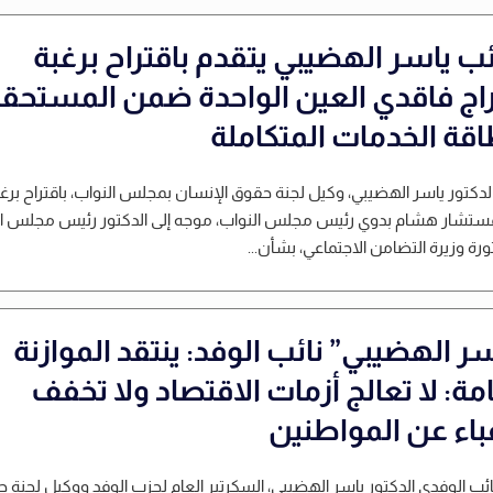
ئب ياسر الهضيبي يتقدم باقتراح برغبة
راج فاقدي العين الواحدة ضمن المستحق
اقة الخدمات المتكاملة
لدكتور ياسر الهضيبي، وكيل لجنة حقوق الإنسان بمجلس النواب، باقتراح برغ
مستشار هشام بدوي رئيس مجلس النواب، موجه إلى الدكتور رئيس مجلس الو
ورة وزيرة التضامن الاجتماعي، بشأن...
ر الهضيبي” نائب الوفد: ينتقد الموازنة
مة: لا تعالج أزمات الاقتصاد ولا تخفف
عباء عن المواطنين
نائب الوفدي الدكتور ياسر الهضيبي، السكرتير العام لحزب الوفد ووكيل لجنة 