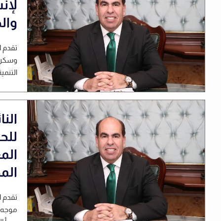
لإن
وال
تقدم ا
وسكرتي
التنمي
الن
للح
المع
الم
تقدم ا
موجه إ