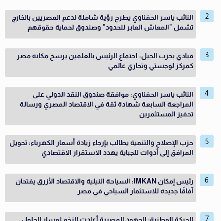
النائب ياسر الحفناوي يطرح رؤية شاملة لدعم المصريين بالخارج
تشمل "المعاش العابر للحدود" وصندوق لحماية حقوقهم
قيادي بحزب الجيل: اجتماع الرئيس بالعلمين يرسخ مكانة مصر
كمركز لوجستي وتجاري عالمي
النائب ياسر الحفناوي: موافقة صندوق النقد الدولي على
المراجعة السابعة شهادة ثقة في الاقتصاد المصري ورسالة
تحفيز المستثمرين
حزب الإصلاح والتنمية يطالب بإرجاء زيادة أسعار الكهرباء: تحويل
المرافق إلى أدوات للجباية يهدد الاستقرار الاقتصادي
رئيس إمكان IMKAN: السياحة النيلية والاقتصاد الأزرق يفتحان
آفاقًا جديدة للاستثمار السياحي في مصر
الحركة الوطنية: الجهود المصرية أعادت الزخم لمسار الحلول