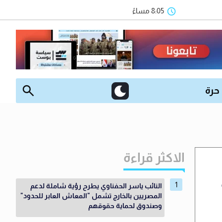
8:05 مساءً
 حرة
الاكثر قراءة
النائب ياسر الحفناوي يطرح رؤية شاملة لدعم
المصريين بالخارج تشمل "المعاش العابر للحدود"
وصندوق لحماية حقوقهم