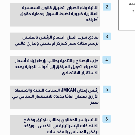
 استراتيجية مصر لتغير المناخ 2050، وخطة
النائبة ولاء الصبان: تطبيق قانون السمسرة
يد
العقارية ضرورة لضبط السوق وحماية حقوق
أطرافه
قيادي بحزب الجيل: اجتماع الرئيس بالعلمين
يرسخ مكانة مصر كمركز لوجستي وتجاري عالمي
حزب الإصلاح والتنمية يطالب بإرجاء زيادة أسعار
الكهرباء: تحويل المرافق إلى أدوات للجباية يهدد
الاستقرار الاقتصادي
رئيس إمكان IMKAN: السياحة النيلية والاقتصاد
الأزرق يفتحان آفاقًا جديدة للاستثمار السياحي في
مصر
النائب ياسر الحفناوي يطالب بتوثيق وفضح
الانتهاكات الإسرائيلية في القدس.. ويؤكد:
نرفض المساس بالمقدسات