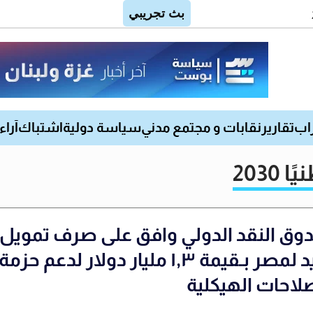
اب
تقارير
نقابات و مجتمع مدني
سياسة دولية
اشتباك
آراء
203
وق النقد الدولي وافق على صرف تمويل
جديد لمصر بـقيمة ١,٣ مليار دولار لدعم حزمة
صلاحات الهيكلية