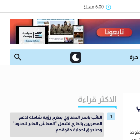
6:00 مساءً
 حرة
الاكثر قراءة
ي
النائب ياسر الحفناوي يطرح رؤية شاملة لدعم
المصريين بالخارج تشمل "المعاش العابر للحدود"
وصندوق لحماية حقوقهم
خطوط
، تزامنًا مع بدء شهر