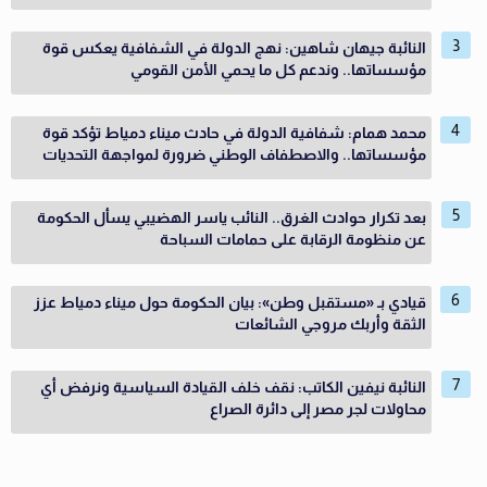
النائبة جيهان شاهين: نهج الدولة في الشفافية يعكس قوة
مؤسساتها.. وندعم كل ما يحمي الأمن القومي
محمد همام: شفافية الدولة في حادث ميناء دمياط تؤكد قوة
مؤسساتها.. والاصطفاف الوطني ضرورة لمواجهة التحديات
بعد تكرار حوادث الغرق.. النائب ياسر الهضيبي يسأل الحكومة
عن منظومة الرقابة على حمامات السباحة
قيادي بـ «مستقبل وطن»: بيان الحكومة حول ميناء دمياط عزز
الثقة وأربك مروجي الشائعات
النائبة نيفين الكاتب: نقف خلف القيادة السياسية ونرفض أي
محاولات لجر مصر إلى دائرة الصراع